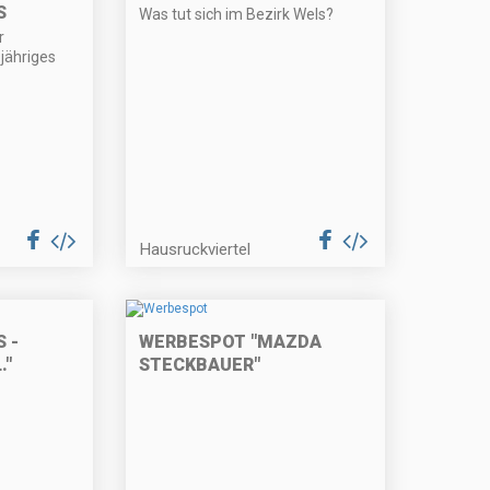
Was tut sich im Bezirk Wels?
r
jähriges
Hausruckviertel
 -
WERBESPOT "MAZDA
."
STECKBAUER"