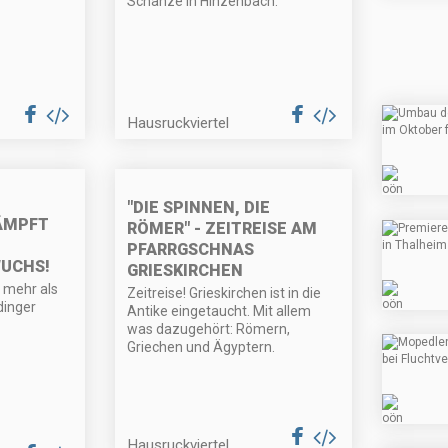
Schanze in Hinzenbach.
Hausruckviertel
"DIE SPINNEN, DIE
ÄMPFT
RÖMER" - ZEITREISE AM
PFARRGSCHNAS
UCHS!
GRIESKIRCHEN
 mehr als
Zeitreise! Grieskirchen ist in die
dinger
Antike eingetaucht. Mit allem
was dazugehört: Römern,
Griechen und Ägyptern.
Hausruckviertel