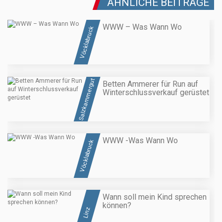
ÄHNLICHE BEITRÄGE
WWW – Was Wann Wo
Vöcklabruck
Salzkammergut
Betten Ammerer für Run auf
Winterschlussverkauf gerüstet
WWW -Was Wann Wo
Vöcklabruck
Wann soll mein Kind sprechen
können?
Linz