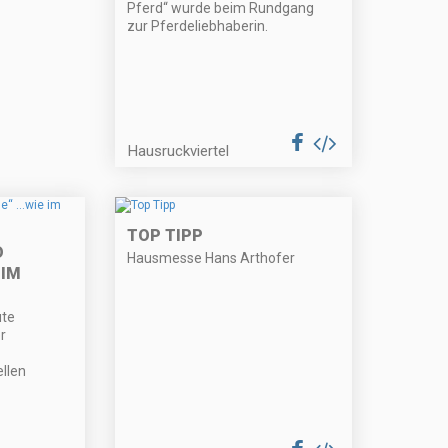
Pferd“ wurde beim Rundgang
zur Pferdeliebhaberin.
Hausruckviertel
TOP TIPP
D
Hausmesse Hans Arthofer
 IM
ute
r
llen