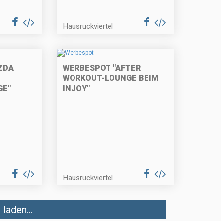
Hausruckviertel
ZDA
WERBESPOT "AFTER
WORKOUT-LOUNGE BEIM
GE"
INJOY"
Hausruckviertel
laden...