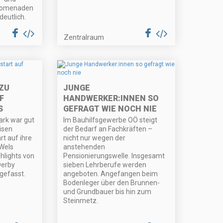
Promenaden
deutlich.
Zentralraum
ZU
JUNGE
F
HANDWERKER:INNEN SO
S
GEFRAGT WIE NOCH NIE
ark war gut
Im Bauhilfsgewerbe OÖ steigt
eisen
der Bedarf an Fachkräften –
t auf ihre
nicht nur wegen der
 Wels
anstehenden
ghlights von
Pensionierungswelle. Insgesamt
Derby
sieben Lehrberufe werden
efasst.
angeboten. Angefangen beim
Bodenleger über den Brunnen-
und Grundbauer bis hin zum
Steinmetz.