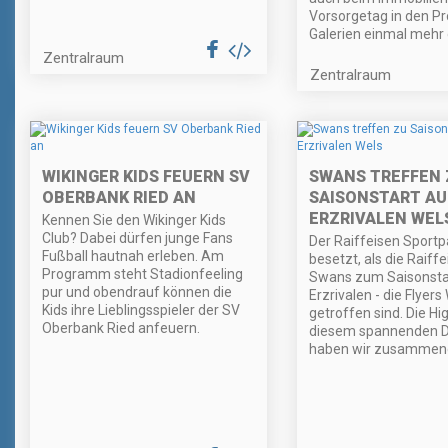
Vorsorgetag in den 
Galerien einmal mehr 
Zentralraum
Zentralraum
WIKINGER KIDS FEUERN SV
SWANS TREFFEN 
OBERBANK RIED AN
SAISONSTART AU
ERZRIVALEN WEL
Kennen Sie den Wikinger Kids
Club? Dabei dürfen junge Fans
Der Raiffeisen Sportp
Fußball hautnah erleben. Am
besetzt, als die Raiff
Programm steht Stadionfeeling
Swans zum Saisonstar
pur und obendrauf können die
Erzrivalen - die Flyers
Kids ihre Lieblingsspieler der SV
getroffen sind. Die Hi
Oberbank Ried anfeuern.
diesem spannenden 
haben wir zusammeng