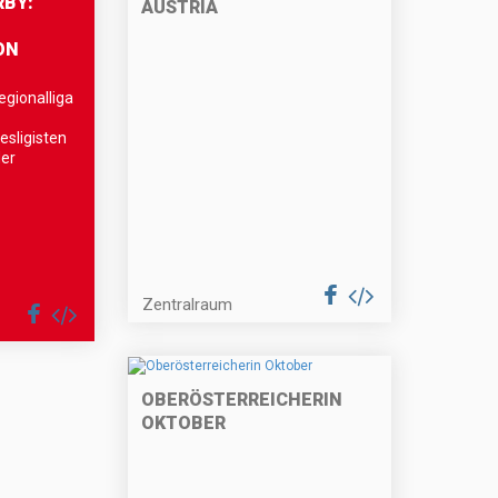
RBY:
AUSTRIA
ON
egionalliga
sligisten
der
Zentralraum
OBERÖSTERREICHERIN
OKTOBER