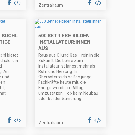
Zentralraum
 KUCHL
500 BETRIEBE BILDEN
TIGE
INSTALLATEUR:INNEN
AUS
hl bietet
Raus aus Öl und Gas – rein in die
hule, ein
Zukunft: Die Lehre zum
d
Installateur ist längst mehr als
g. An
Rohr und Heizung. In
r und
Oberösterreich helfen junge
nen
Fachkräfte heute mit, die
ht,
Energiewende im Alltag
nat
umzusetzen – ob beim Neubau
oder bei der Sanierung.
Zentralraum