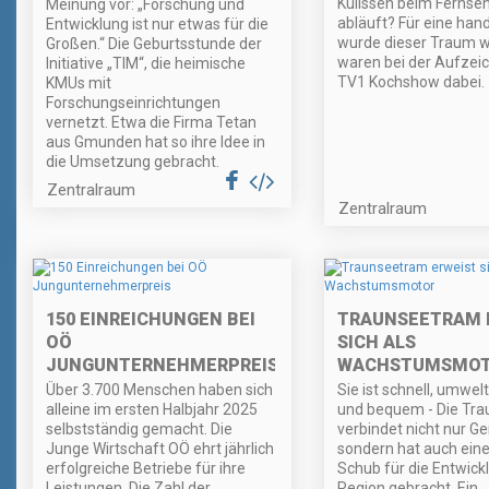
Kulissen beim Fernse
Meinung vor: „Forschung und
abläuft? Für eine hand
Entwicklung ist nur etwas für die
wurde dieser Traum w
Großen.“ Die Geburtsstunde der
waren bei der Aufzei
Initiative „TIM“, die heimische
TV1 Kochshow dabei.
KMUs mit
Forschungseinrichtungen
vernetzt. Etwa die Firma Tetan
aus Gmunden hat so ihre Idee in
die Umsetzung gebracht.
Zentralraum
Zentralraum
150 EINREICHUNGEN BEI
TRAUNSEETRAM 
OÖ
SICH ALS
JUNGUNTERNEHMERPREIS
WACHSTUMSMO
Über 3.700 Menschen haben sich
Sie ist schnell, umwel
alleine im ersten Halbjahr 2025
und bequem - Die Tr
selbstständig gemacht. Die
verbindet nicht nur G
Junge Wirtschaft OÖ ehrt jährlich
sondern hat auch eine
erfolgreiche Betriebe für ihre
Schub für die Entwickl
Leistungen. Die Zahl der
Region gebracht. Ein