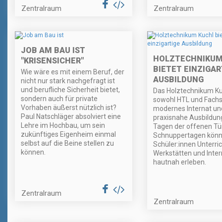
Zentralraum
Zentralraum
JOB AM BAU IST
HOLZTECHNIKUM
"KRISENSICHER"
BIETET EINZIGAR
Wie wäre es mit einem Beruf, der
AUSBILDUNG
nicht nur stark nachgefragt ist
und berufliche Sicherheit bietet,
Das Holztechnikum Kuc
sondern auch für private
sowohl HTL und Fachsc
Vorhaben äußerst nützlich ist?
modernes Internat un
Paul Natschläger absolviert eine
praxisnahe Ausbildun
Lehre im Hochbau, um sein
Tagen der offenen Tü
zukünftiges Eigenheim einmal
Schnuppertagen kön
selbst auf die Beine stellen zu
Schüler:innen Unterric
können.
Werkstätten und Inter
hautnah erleben.
Zentralraum
Zentralraum