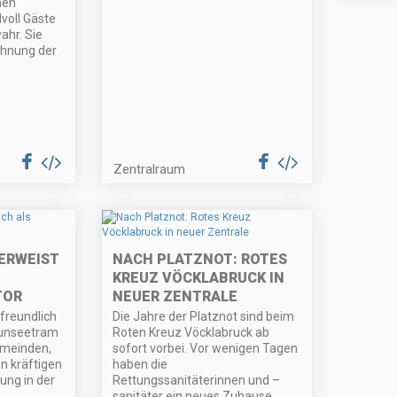
hen
voll Gäste
ahr. Sie
chnung der
Zentralraum
ERWEIST
NACH PLATZNOT: ROTES
KREUZ VÖCKLABRUCK IN
TOR
NEUER ZENTRALE
tfreundlich
Die Jahre der Platznot sind beim
aunseetram
Roten Kreuz Vöcklabruck ab
emeinden,
sofort vorbei. Vor wenigen Tagen
n kräftigen
haben die
ung in der
Rettungssanitäterinnen und –
sanitäter ein neues Zuhause