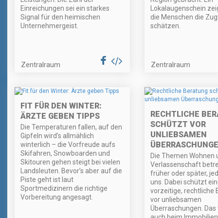
Einreichungen sei ein starkes
Lokalaugenschein zei
Signal für den heimischen
die Menschen die Zug
Unternehmergeist.
schätzen.
Zentralraum
Zentralraum
FIT FÜR DEN WINTER:
RECHTLICHE BE
ÄRZTE GEBEN TIPPS
SCHÜTZT VOR
Die Temperaturen fallen, auf den
UNLIEBSAMEN
Gipfeln wird’s allmählich
ÜBERRASCHUNG
winterlich – die Vorfreude aufs
Skifahren, Snowboarden und
Die Themen Wohnen 
Skitouren gehen steigt bei vielen
Verlassenschaft betre
Landsleuten. Bevor’s aber auf die
früher oder später, je
Piste geht ist laut
uns. Dabei schützt ei
Sportmedizinern die richtige
vorzeitige, rechtliche
Vorbereitung angesagt.
vor unliebsamen
Überraschungen. Das
auch beim Immobilien