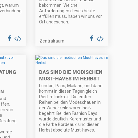
gt, warum
bekommen. Welche
verbindung
Anforderungen dieses heute
erfüllen muss, haben wir uns vor
Ort angesehen.
Zentralraum
RATUNG
DAS SIND DIE MODISCHEN
MUST-HAVES IM HERBST
London, Paris, Mailand, und dann
EN
kommt in diesen Tagen gleich
Ried im Innkreis. Die ersten
und
Reihen bei den Modeschauen in
ffen,
der Weberzeile waren heiß
den von
begehrt. Bei den Fashion Days
ne
wurde deutlich: Karomuster und
 Beratung
die Farbe Bordeaux sind diesen
Herbst absolute Must-haves.
 wurde
- und