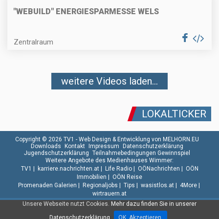
"WEBUILD" ENERGIESPARMESSE WELS
Zentralraum
weitere Videos laden...
LOKALTICKER
Copyright © 2026 TV1 -
Web Design & Entwicklung von MELHORN.EU
Downloads
Kontakt
Impressum
Datenschutzerklärung
Jugendschutzerklärung
Teilnahmebedingungen Gewinnspiel
Weitere Angebote des Medienhauses Wimmer:
TV1
|
karriere.nachrichten.at
|
Life Radio
|
OÖNachrichten
|
OÖN
Immobilien
|
OÖN Reise
Promenaden Galerien
|
Regionaljobs
|
Tips
|
wasistlos.at
|
4More
|
wirtrauern.at
Unsere Webseite nutzt Cookies.
Mehr dazu finden Sie in unserer
Datenschutzerklärung.
OK. Akzeptieren.