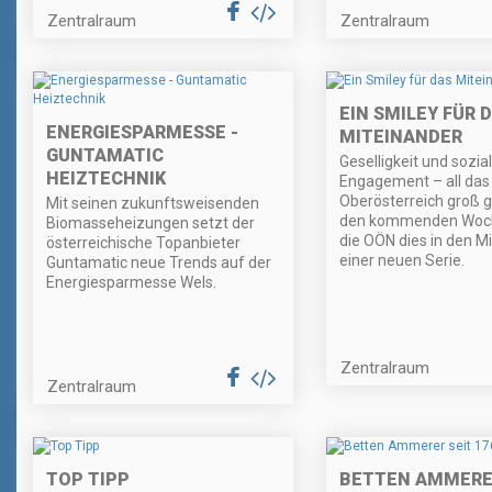
Zentralraum
Zentralraum
EIN SMILEY FÜR 
ENERGIESPARMESSE -
MITEINANDER
GUNTAMATIC
Geselligkeit und sozia
HEIZTECHNIK
Engagement – all das
Oberösterreich groß g
Mit seinen zukunftsweisenden
den kommenden Woch
Biomasseheizungen setzt der
die OÖN dies in den Mi
österreichische Topanbieter
einer neuen Serie.
Guntamatic neue Trends auf der
Energiesparmesse Wels.
Zentralraum
Zentralraum
TOP TIPP
BETTEN AMMERE