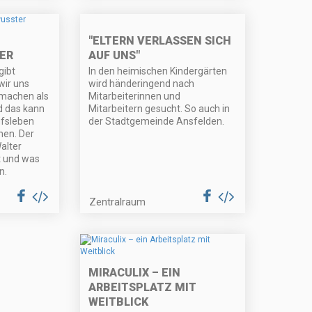
"ELTERN VERLASSEN SICH
AUF UNS"
ER
In den heimischen Kindergärten
gibt
wird händeringend nach
wir uns
Mitarbeiterinnen und
 machen als
Mitarbeitern gesucht. So auch in
nd das kann
der Stadtgemeinde Ansfelden.
fsleben
hen. Der
alter
t und was
n.
Zentralraum
MIRACULIX – EIN
ARBEITSPLATZ MIT
WEITBLICK