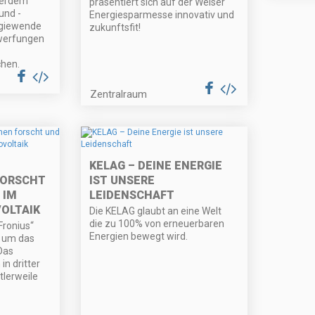
ßerdem
präsentiert sich auf der Welser
und -
Energiesparmesse innovativ und
ergiewende
zukunftsfit!
rwerfungen
hen.
Zentralraum
KELAG – DEINE ENERGIE
FORSCHT
IST UNSERE
 IM
LEIDENSCHAFT
OLTAIK
Die KELAG glaubt an eine Welt
die zu 100% von erneuerbaren
Fronius“
Energien bewegt wird.
 um das
Das
n dritter
tlerweile