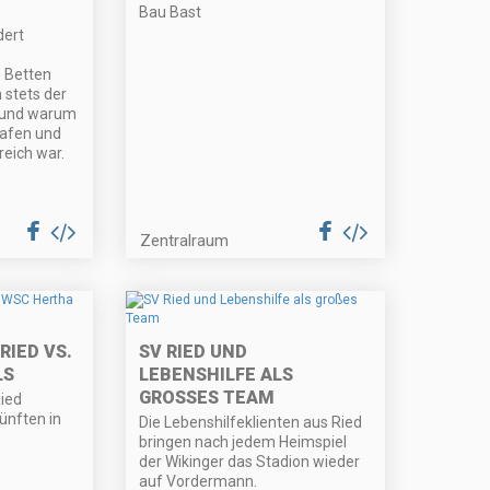
Bau Bast
dert
 Betten
 stets der
Grund warum
lafen und
eich war.
Zentralraum
RIED VS.
SV RIED UND
LS
LEBENSHILFE ALS
GROSSES TEAM
ied
ünften in
Die Lebenshilfeklienten aus Ried
.
bringen nach jedem Heimspiel
der Wikinger das Stadion wieder
auf Vordermann.