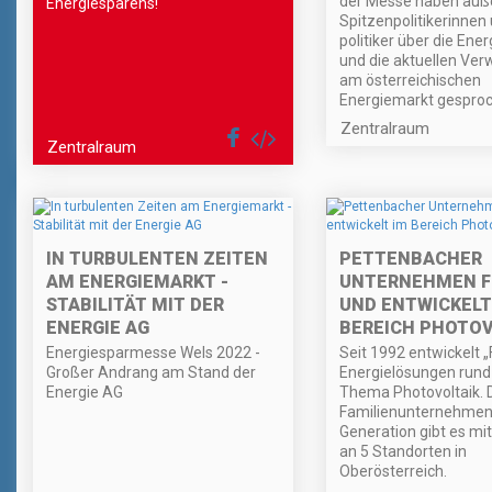
der Messe haben au
Energiesparens!
Spitzenpolitikerinnen 
politiker über die En
und die aktuellen Ve
am österreichischen
Energiemarkt gesproc
Zentralraum
Zentralraum
IN TURBULENTEN ZEITEN
PETTENBACHER
AM ENERGIEMARKT -
UNTERNEHMEN 
STABILITÄT MIT DER
UND ENTWICKELT
ENERGIE AG
BEREICH PHOTOV
Energiesparmesse Wels 2022 -
Seit 1992 entwickelt „
Großer Andrang am Stand der
Energielösungen rund
Energie AG
Thema Photovoltaik. 
Familienunternehmen i
Generation gibt es mit
an 5 Standorten in
Oberösterreich.