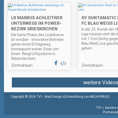
LR MARKUS ACHLEITNER
SV GUNTAMATIC R
UNTERWEGS IM POWER-
FC BLAU WEISS LI
BEZIRK GRIESKIRCHEN
In der 25. Runde der 
Liga müssen sich die I
Die harte Phase des Lockdowns
mit 1:3 im Derby gege
ist vorüber - innovative Betriebe
Blau Weiß Linz gesch
gehen ihren Erfolgsweg
geben.
konsequent weiter. Einer von
ihnen: Weigl Liftsysteme in
Waizenkirchen.
Zentralraum
Zentralraum
weitere Videos 
Copyright © 2026 TV1 -
Web Design & Entwicklung von MELHORN.EU
TV1
|
karriere
Promenade