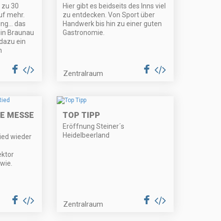
 zu 30
Hier gibt es beidseits des Inns viel
uf mehr.
zu entdecken. Von Sport über
ng... das
Handwerk bis hin zu einer guten
 in Braunau
Gastronomie.
 dazu ein
n
Zentralraum
IE MESSE
TOP TIPP
Eröffnung Steiner´s
Heidelbeerland
Ried wieder
ektor
wie.
Zentralraum