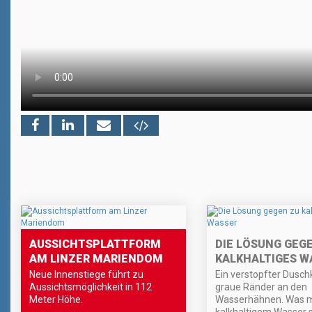
AUSSICHTSPLATTFORM
DIE LÖSUNG GEG
AM LINZER MARIENDOM
KALKHALTIGES W
Neue Innenstiege führt zu
Ein verstopfter Dusch
Aussichtsmöglichkeit in 112
graue Ränder an den
Meter Höhe.
Wasserhähnen. Was m