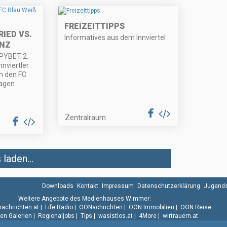
FREIZEITTIPPS
IED VS.
Informatives aus dem Innviertel
NZ
HPYBET 2.
nnviertler
n den FC
lagen
Zentralraum
laden...
Downloads
Kontakt
Impressum
Datenschutzerklärung
Jugends
Weitere Angebote des Medienhauses Wimmer:
.nachrichten.at
|
Life Radio
|
OÖNachrichten
|
OÖN Immobilien
|
OÖN Reise
n Galerien
|
Regionaljobs
|
Tips
|
wasistlos.at
|
4More
|
wirtrauern.at