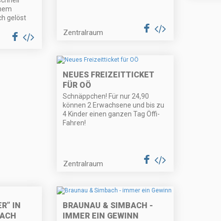
chnell
inem
h gelöst
Zentralraum
NEUES FREIZEITTICKET
FÜR OÖ
Schnäppchen! Für nur 24,90
können 2 Erwachsene und bis zu
4 Kinder einen ganzen Tag Öffi-
Fahren!
Zentralraum
R” IN
BRAUNAU & SIMBACH -
BACH
IMMER EIN GEWINN