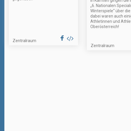
In Kärnten gingen die
„6. Nationalen Specia
Winterspiele“ über die
dabei waren auch ein
Athletinnen und Athle
Oberösterreich!
Zentralraum
Zentralraum