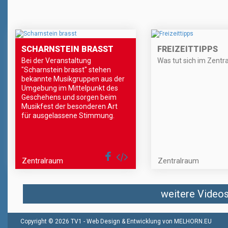
SCHARNSTEIN BRASST
FREIZEITTIPPS
Bei der Veranstaltung
Was tut sich im Zentr
"Scharnstein brasst" stehen
bekannte Musikgruppen aus der
Umgebung im Mittelpunkt des
Geschehens und sorgen beim
Musikfest der besonderen Art
für ausgelassene Stimmung.
Zentralraum
Zentralraum
weitere Videos 
Copyright © 2026 TV1 -
Web Design & Entwicklung von MELHORN.EU