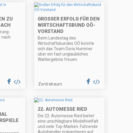
EN ZU
GROSSER ERFOLG FÜR DEN W
BACH
IRTSCHAFTSBUND OÖ-V
ORSTAND
prung-
 nach
Beim Landestag des
Wirtschaftsbundes OÖ konnte
sich das Team Doris Hummer
über ein fast unglaubliches
Wahlergebnis freuen.
Zentralraum
22. AUTOMESSE RIED
IAL
Die 22. Automesse Ried bietet
RSPIELE
eine unschlagbare Modellvielfalt
und viele Top-Marken. Führende
Autohändler präsentieren auf