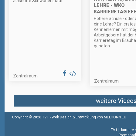
Glashütte Schwanenstadt
LEHRE - WKO
KARRIERETAG EF
Höhere Schule - oder 
eine Lehre? Ein erstes
Kennenlernen mit mög
Arbeitgebern hat der 
Karrieretag im Bräuh
geboten.
Zentralraum
Zentralraum
weitere Videos 
Copyright © 2026 TV1 -
Web Design & Entwicklung von MELHORN.EU
TV1
|
karriere
Promenade