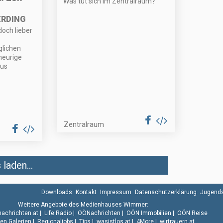
Was tut sich im Zentralraum?
ERDING
doch lieber
lichen
heurige
aus
Zentralraum
laden...
Downloads
Kontakt
Impressum
Datenschutzerklärung
Jugends
Weitere Angebote des Medienhauses Wimmer:
.nachrichten.at
|
Life Radio
|
OÖNachrichten
|
OÖN Immobilien
|
OÖN Reise
n Galerien
|
Regionaljobs
|
Tips
|
wasistlos.at
|
4More
|
wirtrauern.at