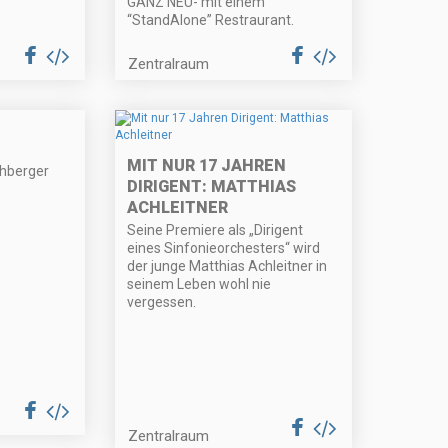
GANZ NEU- mit einem
“StandAlone” Restraurant.
Zentralraum
MIT NUR 17 JAHREN
chberger
DIRIGENT: MATTHIAS
ACHLEITNER
Seine Premiere als „Dirigent
eines Sinfonieorchesters“ wird
der junge Matthias Achleitner in
seinem Leben wohl nie
vergessen.
Zentralraum