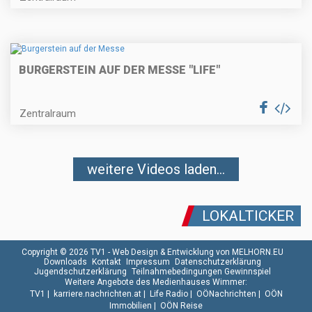
BURGERSTEIN AUF DER MESSE "LIFE"
Zentralraum
weitere Videos laden...
LOKALTICKER
Copyright © 2026 TV1 -
Web Design & Entwicklung von MELHORN.EU
Downloads
Kontakt
Impressum
Datenschutzerklärung
Jugendschutzerklärung
Teilnahmebedingungen Gewinnspiel
Weitere Angebote des Medienhauses Wimmer:
TV1
|
karriere.nachrichten.at
|
Life Radio
|
OÖNachrichten
|
OÖN
Immobilien
|
OÖN Reise