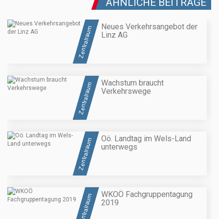
ÄHNLICHE BEITRÄGE
Neues Verkehrsangebot der
Zentralraum
Linz AG
Wachstum braucht
Zentralraum
Verkehrswege
Oö. Landtag im Wels-Land
Zentralraum
unterwegs
WKOÖ Fachgruppentagung
Zentralraum
2019