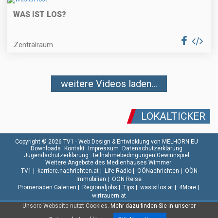
WAS IST LOS?
Zentralraum
weitere Videos laden...
LOKALTICKER
Copyright © 2026 TV1 -
Web Design & Entwicklung von MELHORN.EU
Downloads
Kontakt
Impressum
Datenschutzerklärung
Jugendschutzerklärung
Teilnahmebedingungen Gewinnspiel
Weitere Angebote des Medienhauses Wimmer:
TV1
|
karriere.nachrichten.at
|
Life Radio
|
OÖNachrichten
|
OÖN
Immobilien
|
OÖN Reise
Promenaden Galerien
|
Regionaljobs
|
Tips
|
wasistlos.at
|
4More
|
wirtrauern.at
Unsere Webseite nutzt Cookies.
Mehr dazu finden Sie in unserer