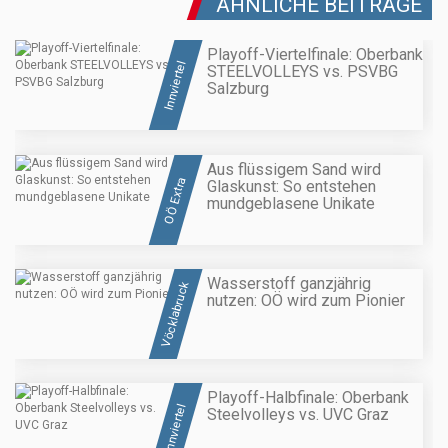
ÄHNLICHE BEITRÄGE
Playoff-Viertelfinale: Oberbank
Innviertel
STEELVOLLEYS vs. PSVBG
Salzburg
Aus flüssigem Sand wird
OÖ Extra
Glaskunst: So entstehen
mundgeblasene Unikate
Wasserstoff ganzjährig
Vöcklabruck
nutzen: OÖ wird zum Pionier
Playoff-Halbfinale: Oberbank
Innviertel
Steelvolleys vs. UVC Graz