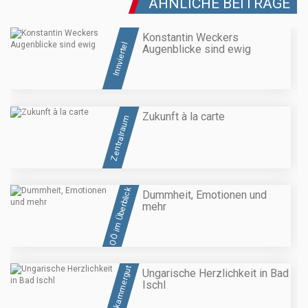
ÄHNLICHE BEITRÄGE
Konstantin Weckers
Innviertel
Augenblicke sind ewig
Zukunft à la carte
Zentralraum
OÖ im Überblick
Dummheit, Emotionen und
mehr
Salzkammergut
Ungarische Herzlichkeit in Bad
Ischl