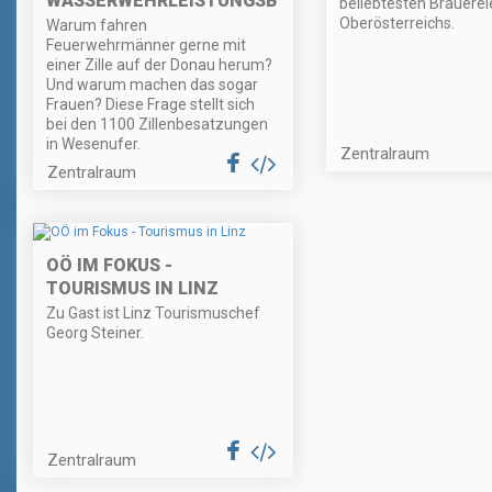
WASSERWEHRLEISTUNGSBEWERB
beliebtesten Brauerei
Oberösterreichs.
Warum fahren
Feuerwehrmänner gerne mit
einer Zille auf der Donau herum?
Und warum machen das sogar
Frauen? Diese Frage stellt sich
bei den 1100 Zillenbesatzungen
in Wesenufer.
Zentralraum
Zentralraum
OÖ IM FOKUS -
TOURISMUS IN LINZ
Zu Gast ist Linz Tourismuschef
Georg Steiner.
Zentralraum