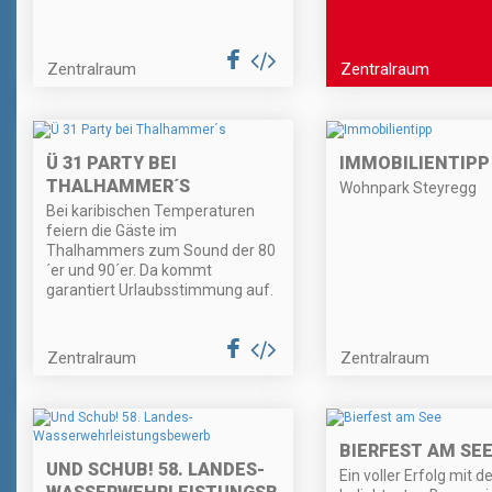
Zentralraum
Zentralraum
Ü 31 PARTY BEI
IMMOBILIENTIPP
THALHAMMER´S
Wohnpark Steyregg
Bei karibischen Temperaturen
feiern die Gäste im
Thalhammers zum Sound der 80
´er und 90´er. Da kommt
garantiert Urlaubsstimmung auf.
Zentralraum
Zentralraum
BIERFEST AM SE
UND SCHUB! 58. LANDES-
Ein voller Erfolg mit d