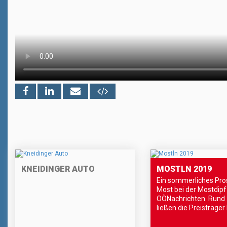
KNEIDINGER AUTO
MOSTLN 2019
Ein sommerliches Pro
Most bei der Mostdipf
OÖNachrichten. Rund 
ließen die Preisträger