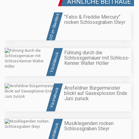
ÄHNLICHE BEITRÄGE
OÖ im Überblick
"Falco & Freddie Mercury"
rocken Schlossgraben Steyr
Führung durch die
Vöcklabruck
Schlossgemäuer mit Schloss-
Kenner Walter Höller
Ansfeldner Bürgermeister
Vöcklabruck
blickt auf Gasexplosion Ende
Juni zurück
Musiklegenden rocken
Vöcklabruck
Schlossgraben Steyr