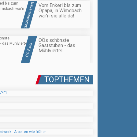
Salzkammergut
Vom Enkerl bis zum
Opapa, in Wimsbach
war’n sie alle da!
OÖs schönste
OÖ Extra
Gaststuben - das
Mühlviertel
TOPTHEMEN