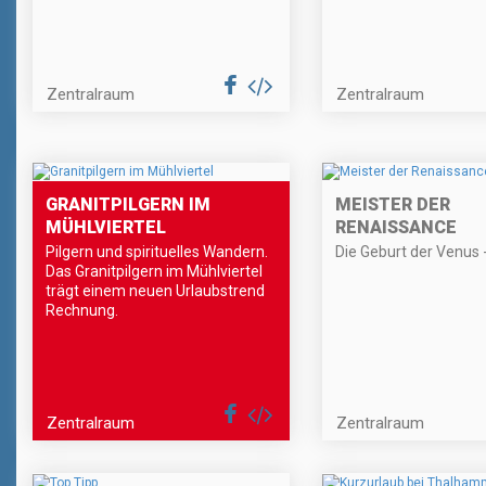
Zentralraum
Zentralraum
GRANITPILGERN IM
MEISTER DER
MÜHLVIERTEL
RENAISSANCE
Pilgern und spirituelles Wandern.
Die Geburt der Venus - 
Das Granitpilgern im Mühlviertel
trägt einem neuen Urlaubstrend
Rechnung.
Zentralraum
Zentralraum