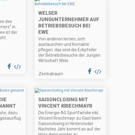
WELSER
JUNGUNTERNEHMER AUF
se des
BETRIEBSBESUCH BEI
mers” in
EWE
e ist der
cht.
Von anderen lernen, sich
austauschen und Kontakte
pflegen: das sind die Eckpfeiler
der Betriebsbesuche der Jungen
Wirtschaft Wels.
Zentralraum
DIE
SAISONCLOSING MIT
ENANNT
VINCENT KRIECHMAYR
üste, dazu
Die Energie AG Sportfamilie inkl.
agesausflug
Vincent Kriechmayr zu Gast beim
Saisonclosing in Hinterstoder.
Nächstes Jahr kommt es auf der
Höss dann wieder zu