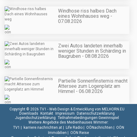
Windhose riss halbes Dach
eines Wohnhauses weg -
07.08.2026
Zwei Autos landeten innerhalb
weniger Stunden in Schärding in
Baugruben - 08.08.2026
Partielle Sonnenfinsternis macht
Attersee zum Logenplatz am
Himmel - 06.08.2026
Copyright © 2026 TV1 -
Web Design & Entwicklung von MELHORN.EU
Downloads
Kontakt
Impressum
Datenschutzerklärung
Jugendschutzerklärung
Teilnahmebedingungen Gewinnspiel
Weitere Angebote des Medienhauses Wimmer:
TV1
|
karriere.nachrichten.at
|
Life Radio
|
OÖNachrichten
|
OÖN
Immobilien
|
OÖN Reise