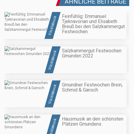
ÄHNLICHE BEITRÄGE
Feinfühlig: Emmanuel
Vöcklabruck
Tjeknavorian und Elisabeth
Breuß bei den Salzkammergut
Festwochen
Salzkammergut Festwochen
Vöcklabruck
Gmunden 2022
Gmundner Festwochen Brein,
Vöcklabruck
Schmid & Gansch
Hausmusik an den schönsten
Vöcklabruck
Plätzen Gmundens