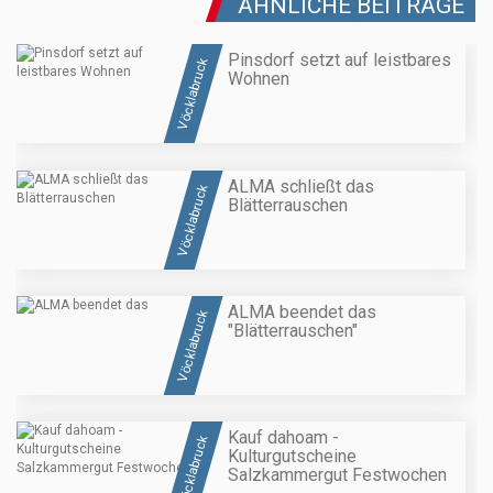
ÄHNLICHE BEITRÄGE
Pinsdorf setzt auf leistbares
Vöcklabruck
Wohnen
ALMA schließt das
Vöcklabruck
Blätterrauschen
ALMA beendet das
Vöcklabruck
"Blätterrauschen"
Kauf dahoam -
Vöcklabruck
Kulturgutscheine
Salzkammergut Festwochen