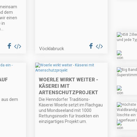
emeinsam
nd dem
wir einen
 in
..
Vöcklabruck
AUF
WOERLE WIRKT WEITER -
KÄSEREI MIT
ARTENSCHUTZPROJEKT
n aus dem
Die Henndorfer Traditions-
Käserei Woerle setzt im Flachgau
und Mondseeland mit 1000
Rettungsinseln für Insekten ein
einzigartiges Projekt um.