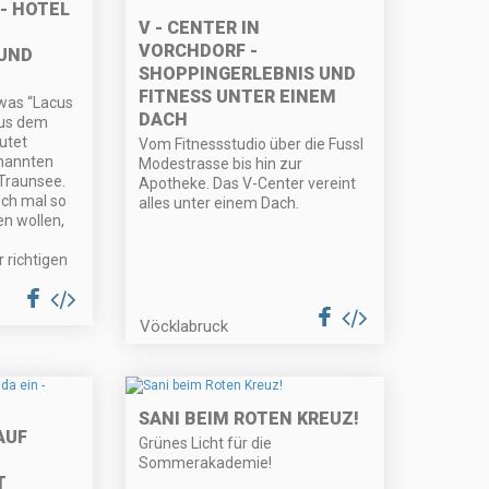
- HOTEL
V - CENTER IN
VORCHDORF -
UND
SHOPPINGERLEBNIS UND
FITNESS UNTER EINEM
 was “Lacus
DACH
aus dem
utet
Vom Fitnessstudio über die Fussl
 nannten
Modestrasse bis hin zur
Traunsee.
Apotheke. Das V-Center vereint
sch mal so
alles unter einem Dach.
en wollen,
 richtigen
Vöcklabruck
SANI BEIM ROTEN KREUZ!
AUF
Grünes Licht für die
Sommerakademie!
T