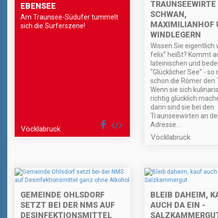
TRAUNSEEWIRTE 
EBENSEE
SCHWAN,
Am Traunsee-Südufer tummelt
MAXIMILIANHOF 
sich die Surferszene!
WINDLEGERN
Wissen Sie eigentlich
felix” heißt? Kommt 
lateinischen und bede
“Glücklicher See” - so
schon die Römer den 
Wenn sie sich kulinari
richtig glücklich mach
dann sind sie bei den
Traunseewirten an der
Adresse...
Vöcklabruck
Vöcklabruck
GEMEINDE OHLSDORF
BLEIB DAHEIM, K
SETZT BEI DER NMS AUF
AUCH DA EIN -
DESINFEKTIONSMITTEL
SALZKAMMERGU