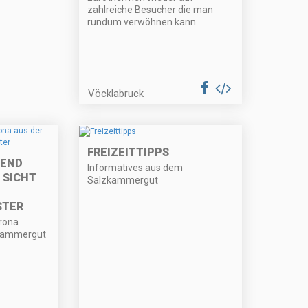
zahlreiche Besucher die man
rundum verwöhnen kann..
Vöcklabruck
FREIZEITTIPPS
REND
Informatives aus dem
 SICHT
Salzkammergut
STER
orona
lzkammergut