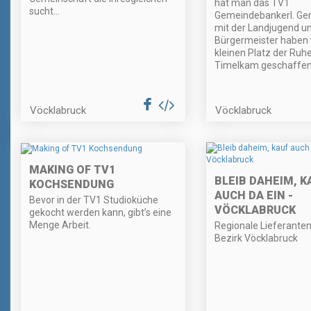
hat man das TV1
sucht...
Gemeindebankerl. G
mit der Landjugend u
Bürgermeister haben 
kleinen Platz der Ruhe
Timelkam geschaffen.
Vöcklabruck
Vöcklabruck
MAKING OF TV1
BLEIB DAHEIM, K
KOCHSENDUNG
AUCH DA EIN -
Bevor in der TV1 Studioküche
VÖCKLABRUCK
gekocht werden kann, gibt’s eine
Menge Arbeit.
Regionale Lieferante
Bezirk Vöcklabruck