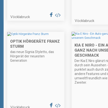
Vöcklabruck
Vöcklabruck
OPTIK HÖRGERÄTE FRANZ
KIA E NIRO - EIN
STURM
GANZ NACH UNS
das neue Signia Styletto, das
GESCHMACK
Hörgerät der neuesten
Generation
Der Kia E Niro glänzt n
durch sein Aussehen 
punktet auch durch za
andere Features und i
umweltfreundlich wie
Zweiter.
Vöcklabruck