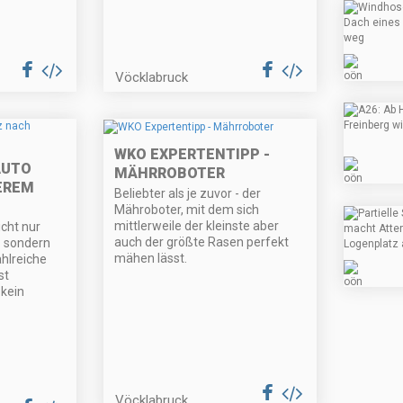
Vöcklabruck
WKO EXPERTENTIPP -
 AUTO
MÄHRROBOTER
EREM
Beliebter als je zuvor - der
Mähroboter, mit dem sich
mittlerweile der kleinste aber
icht nur
auch der größte Rasen perfekt
- sondern
mähen lässt.
hlreiche
st
 kein
Vöcklabruck