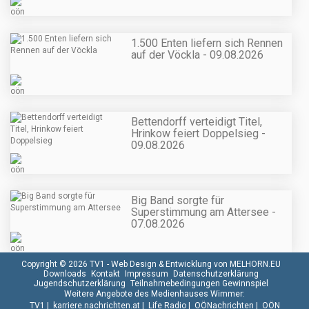
1.500 Enten liefern sich Rennen
auf der Vöckla - 09.08.2026
Bettendorff verteidigt Titel,
Hrinkow feiert Doppelsieg -
09.08.2026
Big Band sorgte für
Superstimmung am Attersee -
07.08.2026
Copyright © 2026 TV1 -
Web Design & Entwicklung von MELHORN.EU
Downloads
Kontakt
Impressum
Datenschutzerklärung
Jugendschutzerklärung
Teilnahmebedingungen Gewinnspiel
Weitere Angebote des Medienhauses Wimmer:
TV1
|
karriere.nachrichten.at
|
Life Radio
|
OÖNachrichten
|
OÖN