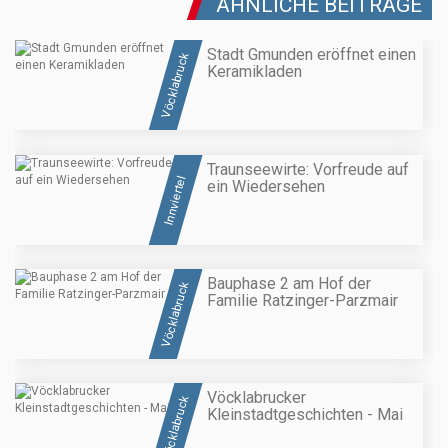
ÄHNLICHE BEITRÄGE
Stadt Gmunden eröffnet einen
Vöcklabruck
Keramikladen
Traunseewirte: Vorfreude auf
Innviertel
ein Wiedersehen
Bauphase 2 am Hof der
Vöcklabruck
Familie Ratzinger-Parzmair
Vöcklabrucker
Vöcklabruck
Kleinstadtgeschichten - Mai