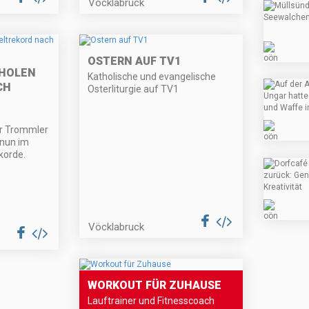
Vöcklabruck
OSTERN AUF TV1
 HOLEN
Katholische und evangelische
CH
Osterliturgie auf TV1
r Trommler
 nun im
korde.
Vöcklabruck
WORKOUT FÜR ZUHAUSE
Lauftrainer und Fitnesscoach