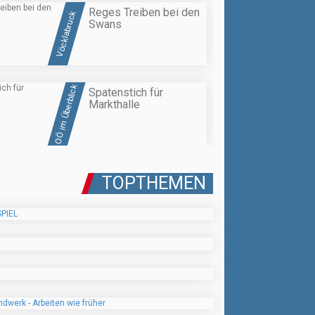
Reges Treiben bei den
Vöcklabruck
Swans
OÖ im Überblick
Spatenstich für
Markthalle
TOPTHEMEN