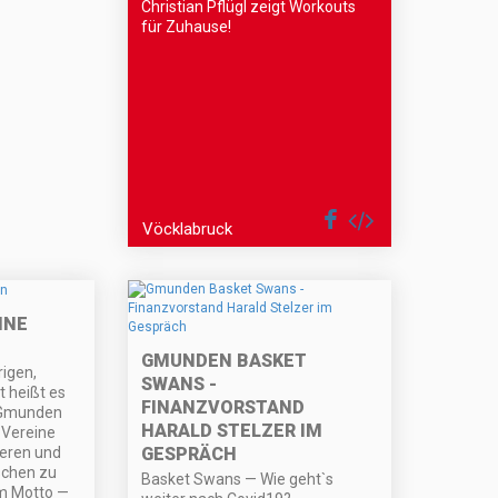
Christian Pflügl zeigt Workouts
für Zuhause!
Vöcklabruck
INE
GMUNDEN BASKET
rigen,
SWANS -
 heißt es
FINANZVORSTAND
 Gmunden
HARALD STELZER IM
 Vereine
teren und
GESPRÄCH
schen zu
Basket Swans — Wie geht`s
m Motto —