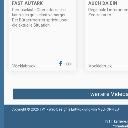
FAST AUTARK
AUCH DA EIN
Gemüsekiste Oberösterreichs
Regionale Lieferante
kann sich gut selbst versorgen -
Zentralraum
Der Bürgermeister spricht über
die aktuelle Situation.
Vöcklabruck
Vöcklabruck
weitere Videos 
Copyright © 2026 TV1 -
Web Design & Entwicklung von MELHORN.EU
TV1
|
karriere
Promenade