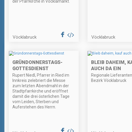
der Pfarrkirche in Vöcklamarkt.
Vöcklabruck
Vöcklabruck
GRÜNDONNERSTAGS-
BLEIB DAHEIM, K
GOTTESDIENST
AUCH DA EIN
Rupert Niedl, Pfarrer in Ried im
Regionale Lieferante
Innkreis zelebriert die Messe
Bezirk Vöcklabruck
zum letzten Abendmahl in der
Stadtpfarrkirche und eröffnet
damit die drei österlichen Tage
vom Leiden, Sterben und
Auferstehen des Herrn.