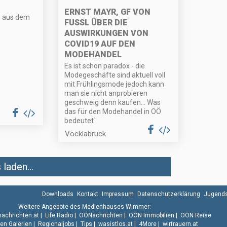
ERNST MAYR, GF VON
n aus dem
FUSSL ÜBER DIE
AUSWIRKUNGEN VON
COVID19 AUF DEN
MODEHANDEL
Es ist schon paradox - die
Modegeschäfte sind aktuell voll
mit Frühlingsmode jedoch kann
man sie nicht anprobieren
geschweig denn kaufen... Was
das für den Modehandel in OÖ
bedeutet`
Vöcklabruck
laden...
Downloads
Kontakt
Impressum
Datenschutzerklärung
Jugends
Weitere Angebote des Medienhauses Wimmer:
.nachrichten.at
|
Life Radio
|
OÖNachrichten
|
OÖN Immobilien
|
OÖN Reise
n Galerien
|
Regionaljobs
|
Tips
|
wasistlos.at
|
4More
|
wirtrauern.at