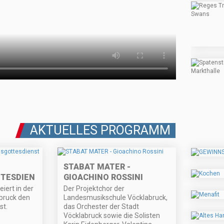
AKTUELLES PROGRAMM
STABAT MATER -
TTESDIENST
GIOACHINO ROSSINI
iert in der
Der Projektchor der
bruck den
Landesmusikschule Vöcklabruck,
st.
das Orchester der Stadt
Vöcklabruck sowie die Solisten