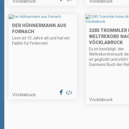
Vöcklabruck
Vöcklabruck
DER HÜHNERMANN AUS
2285 TROMMLER
FORNACH
WELTREKORD NA
Leon ist 15 Jahre alt und hat ein
VÖCKLABRUCK
Faible für Federvieh.
Es ist bestätigt- der
Weltrekordversuch de
ist geglückt und steht
Guinness Buch der Re
Vöcklabruck
Vöcklabruck