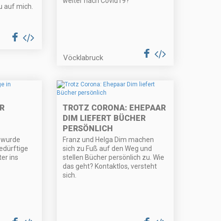
weiter nach Covid19?
u auf mich.
Vöcklabruck
R
TROTZ CORONA: EHEPAAR
DIM LIEFERT BÜCHER
PERSÖNLICH
 wurde
Franz und Helga Dim machen
edürftige
sich zu Fuß auf den Weg und
er ins
stellen Bücher persönlich zu. Wie
das geht? Kontaktlos, versteht
sich.