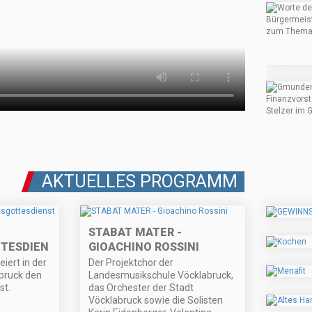
AKTUELLES PROGRAMM
STABAT MATER -
TTESDIENST
GIOACHINO ROSSINI
iert in der
Der Projektchor der
bruck den
Landesmusikschule Vöcklabruck,
st.
das Orchester der Stadt
Vöcklabruck sowie die Solisten