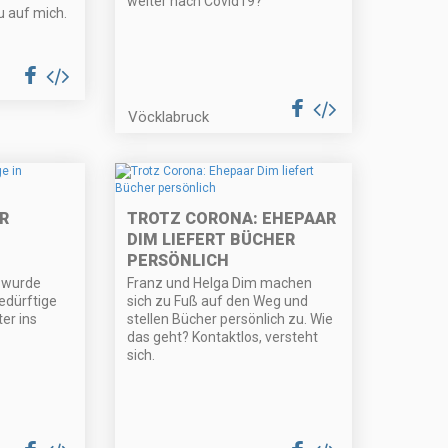
weiter nach Covid19?
u auf mich.
Vöcklabruck
R
TROTZ CORONA: EHEPAAR
DIM LIEFERT BÜCHER
PERSÖNLICH
 wurde
Franz und Helga Dim machen
edürftige
sich zu Fuß auf den Weg und
er ins
stellen Bücher persönlich zu. Wie
das geht? Kontaktlos, versteht
sich.