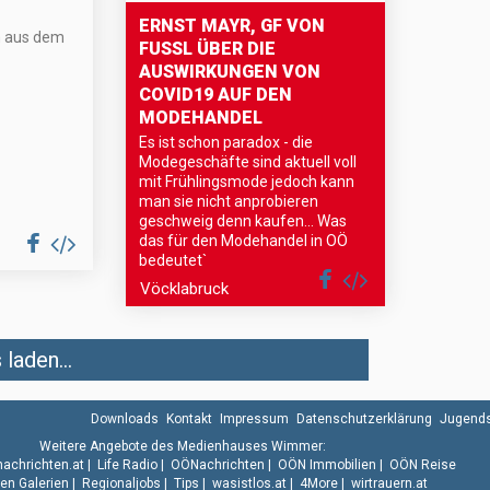
ERNST MAYR, GF VON
n aus dem
FUSSL ÜBER DIE
AUSWIRKUNGEN VON
COVID19 AUF DEN
MODEHANDEL
Es ist schon paradox - die
Modegeschäfte sind aktuell voll
mit Frühlingsmode jedoch kann
man sie nicht anprobieren
geschweig denn kaufen... Was
das für den Modehandel in OÖ
bedeutet`
Vöcklabruck
laden...
Downloads
Kontakt
Impressum
Datenschutzerklärung
Jugends
Weitere Angebote des Medienhauses Wimmer:
.nachrichten.at
|
Life Radio
|
OÖNachrichten
|
OÖN Immobilien
|
OÖN Reise
n Galerien
|
Regionaljobs
|
Tips
|
wasistlos.at
|
4More
|
wirtrauern.at