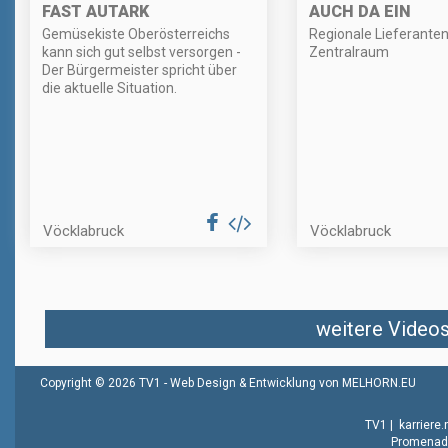
FAST AUTARK
AUCH DA EIN
Gemüsekiste Oberösterreichs
Regionale Lieferante
kann sich gut selbst versorgen -
Zentralraum
Der Bürgermeister spricht über
die aktuelle Situation.
Vöcklabruck
Vöcklabruck
weitere Videos 
Copyright © 2026 TV1 -
Web Design & Entwicklung von MELHORN.EU
TV1
|
karriere
Promenade