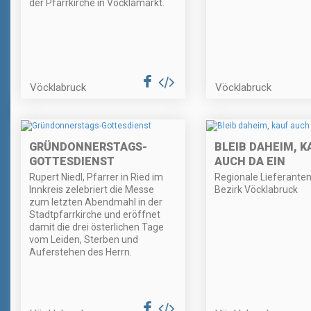
der Pfarrkirche in Vöcklamarkt.
Vöcklabruck
Vöcklabruck
GRÜNDONNERSTAGS-
BLEIB DAHEIM, K
GOTTESDIENST
AUCH DA EIN
Rupert Niedl, Pfarrer in Ried im
Regionale Lieferante
Innkreis zelebriert die Messe
Bezirk Vöcklabruck
zum letzten Abendmahl in der
Stadtpfarrkirche und eröffnet
damit die drei österlichen Tage
vom Leiden, Sterben und
Auferstehen des Herrn.