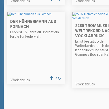
Vöcklabruck
Vöcklabruck
DER HÜHNERMANN AUS
2285 TROMMLER
FORNACH
WELTREKORD NA
Leon ist 15 Jahre alt und hat ein
VÖCKLABRUCK
Faible für Federvieh.
Es ist bestätigt- der
Weltrekordversuch de
ist geglückt und steht
Guinness Buch der Re
Vöcklabruck
Vöcklabruck