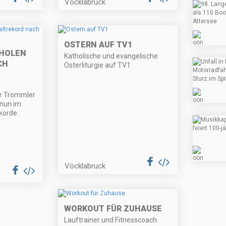
Vöcklabruck
OSTERN AUF TV1
 HOLEN
Katholische und evangelische
CH
Osterliturgie auf TV1
r Trommler
 nun im
korde.
Vöcklabruck
WORKOUT FÜR ZUHAUSE
Lauftrainer und Fitnesscoach