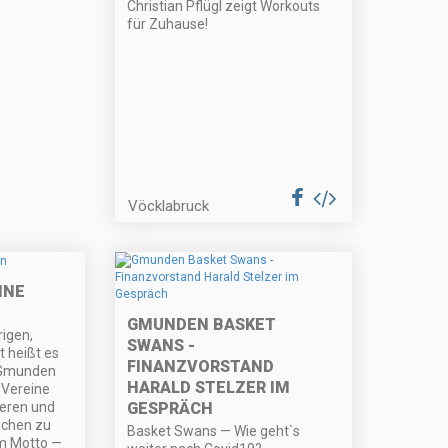
Christian Pflügl zeigt Workouts
für Zuhause!
Vöcklabruck
INE
GMUNDEN BASKET
rigen,
SWANS -
 heißt es
FINANZVORSTAND
 Gmunden
HARALD STELZER IM
 Vereine
teren und
GESPRÄCH
schen zu
Basket Swans — Wie geht`s
m Motto —