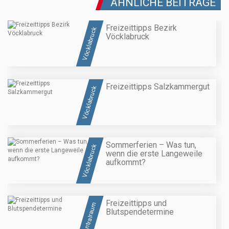
ÄHNLICHE BEITRÄGE
Freizeittipps Bezirk
Vöcklabruck
Vöcklabruck
Freizeittipps Salzkammergut
Vöcklabruck
Sommerferien – Was tun,
Vöcklabruck
wenn die erste Langeweile
aufkommt?
Freizeittipps und
Zentralraum
Blutspendetermine