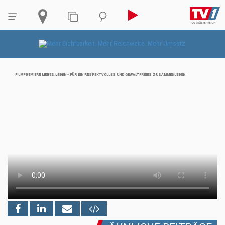
FILMPREMIERE LIEBES:LEBEN - FÜR EIN RESPEKTVOLLES UND GEWALTFREIES ZUSAMMENLEBEN