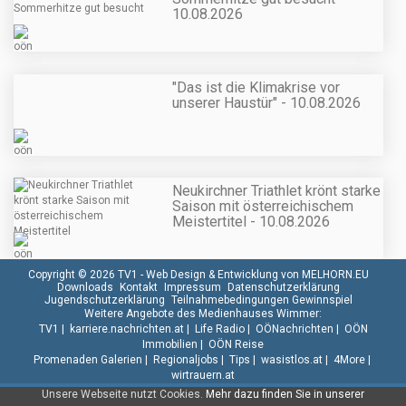
10.08.2026
"Das ist die Klimakrise vor
unserer Haustür" - 10.08.2026
Neukirchner Triathlet krönt starke
Saison mit österreichischem
Meistertitel - 10.08.2026
Copyright © 2026 TV1 -
Web Design & Entwicklung von MELHORN.EU
Downloads
Kontakt
Impressum
Datenschutzerklärung
Jugendschutzerklärung
Teilnahmebedingungen Gewinnspiel
Weitere Angebote des Medienhauses Wimmer:
TV1
|
karriere.nachrichten.at
|
Life Radio
|
OÖNachrichten
|
OÖN
Immobilien
|
OÖN Reise
Promenaden Galerien
|
Regionaljobs
|
Tips
|
wasistlos.at
|
4More
|
wirtrauern.at
Unsere Webseite nutzt Cookies.
Mehr dazu finden Sie in unserer