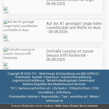
06.08.2026
Auf der A1 gestoppt: Ungar hatte
Laserblocker und Waffe im Auto
- 06.08.2026
Dorfcafé Lenzing ist zurück:
Genuss trifft Kreativität -
06.08.2026
Copyright © 2026 TV1 -
Web Design & Entwicklung von MELHORN.EU
Downloads
Kontakt
Impressum
Datenschutzerklärung
Jugendschutzerklärung
Teilnahmebedingungen Gewinnspiel
Weitere Angebote des Medienhauses Wimmer:
TV1
|
karriere.nachrichten.at
|
Life Radio
|
OÖNachrichten
|
OÖN
Immobilien
|
OÖN Reise
Promenaden Galerien
|
Regionaljobs
|
Tips
|
wasistlos.at
|
4More
|
wirtrauern.at
Unsere Webseite nutzt Cookies.
Mehr dazu finden Sie in unserer