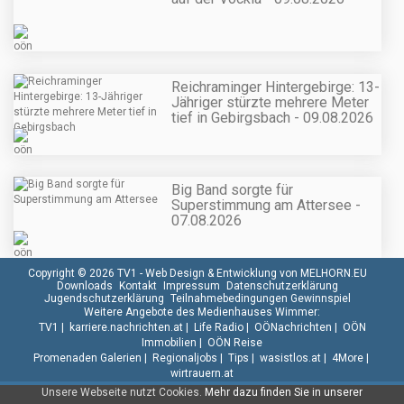
Reichraminger Hintergebirge: 13-
Jähriger stürzte mehrere Meter
tief in Gebirgsbach - 09.08.2026
Big Band sorgte für
Superstimmung am Attersee -
07.08.2026
Copyright © 2026 TV1 -
Web Design & Entwicklung von MELHORN.EU
Downloads
Kontakt
Impressum
Datenschutzerklärung
Jugendschutzerklärung
Teilnahmebedingungen Gewinnspiel
Weitere Angebote des Medienhauses Wimmer:
TV1
|
karriere.nachrichten.at
|
Life Radio
|
OÖNachrichten
|
OÖN
Immobilien
|
OÖN Reise
Promenaden Galerien
|
Regionaljobs
|
Tips
|
wasistlos.at
|
4More
|
wirtrauern.at
Unsere Webseite nutzt Cookies.
Mehr dazu finden Sie in unserer