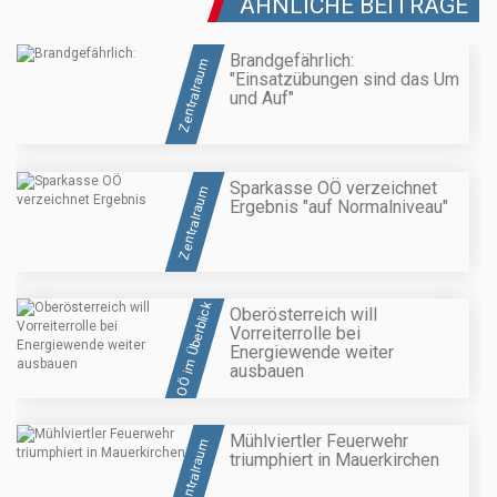
ÄHNLICHE BEITRÄGE
Brandgefährlich:
Zentralraum
"Einsatzübungen sind das Um
und Auf"
Sparkasse OÖ verzeichnet
Zentralraum
Ergebnis "auf Normalniveau"
OÖ im Überblick
Oberösterreich will
Vorreiterrolle bei
Energiewende weiter
ausbauen
Mühlviertler Feuerwehr
Zentralraum
triumphiert in Mauerkirchen