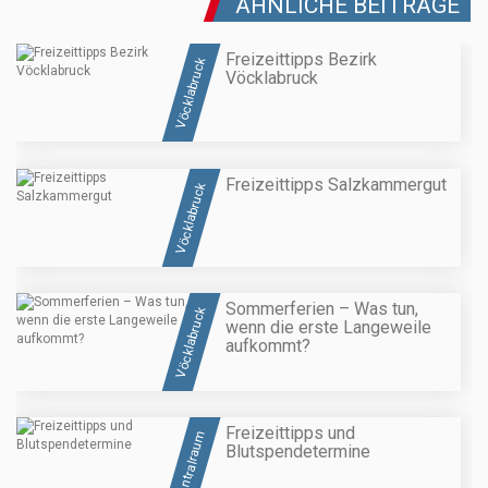
ÄHNLICHE BEITRÄGE
Freizeittipps Bezirk
Vöcklabruck
Vöcklabruck
Freizeittipps Salzkammergut
Vöcklabruck
Sommerferien – Was tun,
Vöcklabruck
wenn die erste Langeweile
aufkommt?
Freizeittipps und
Zentralraum
Blutspendetermine