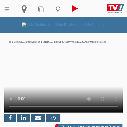
DAS MEDIENHAUS WIMMER LUD ZUM NEUJAHRSEMPFANG MIT VÖCKLA AWARD VERLEIHUNG 2020