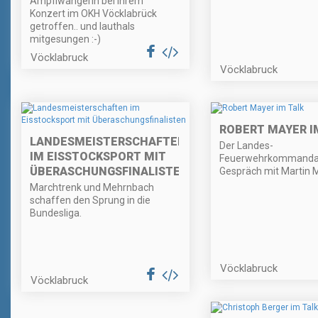
Ampflwangerin bei ihrem
Konzert im OKH Vöcklabrück
getroffen.. und lauthals
mitgesungen :-)
Vöcklabruck
Vöcklabruck
ROBERT MAYER I
LANDESMEISTERSCHAFTEN
Der Landes-
IM EISSTOCKSPORT MIT
Feuerwehrkommanda
ÜBERASCHUNGSFINALISTEN
Gespräch mit Martin 
Marchtrenk und Mehrnbach
schaffen den Sprung in die
Bundesliga.
Vöcklabruck
Vöcklabruck