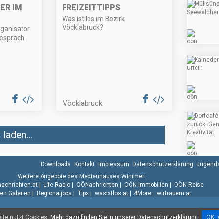
ER IM
FREIZEITTIPPS
Was ist los im Bezirk
Vöcklabruck?
rganisator
Gespräch
Vöcklabruck
laden...
Downloads
Kontakt
Impressum
Datenschutzerklärung
Jugends
Weitere Angebote des Medienhauses Wimmer:
.nachrichten.at
|
Life Radio
|
OÖNachrichten
|
OÖN Immobilien
|
OÖN Reise
n Galerien
|
Regionaljobs
|
Tips
|
wasistlos.at
|
4More
|
wirtrauern.at
te nutzt Cookies.
Mehr dazu finden Sie in unserer Datenschutzerklärung.
OK. 