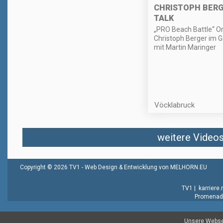
CHRISTOPH BERG
TALK
„PRO Beach Battle“ O
Christoph Berger im 
mit Martin Maringer
Vöcklabruck
weitere Videos 
Copyright © 2026 TV1 -
Web Design & Entwicklung von MELHORN.EU
TV1
|
karriere
Promenade
Unsere Websei