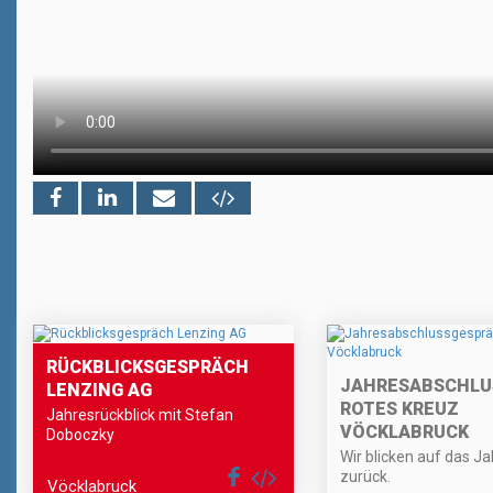
RÜCKBLICKSGESPRÄCH
JAHRESABSCHLU
LENZING AG
ROTES KREUZ
Jahresrückblick mit Stefan
VÖCKLABRUCK
Doboczky
Wir blicken auf das J
zurück.
Vöcklabruck