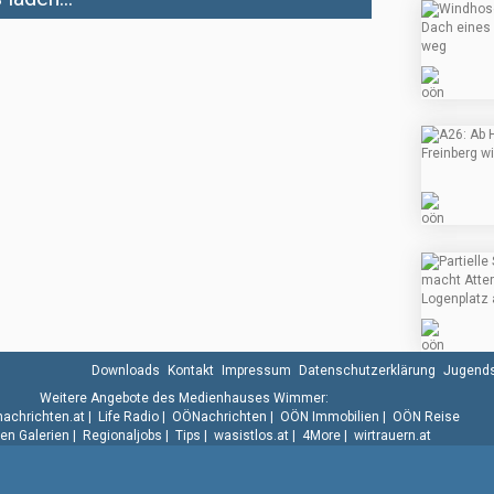
Downloads
Kontakt
Impressum
Datenschutzerklärung
Jugends
Weitere Angebote des Medienhauses Wimmer:
.nachrichten.at
|
Life Radio
|
OÖNachrichten
|
OÖN Immobilien
|
OÖN Reise
n Galerien
|
Regionaljobs
|
Tips
|
wasistlos.at
|
4More
|
wirtrauern.at