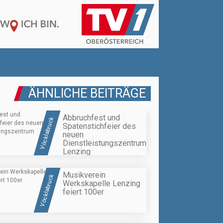
ÄHNLICHE BEITRÄGE
Abbruchfest und
Vöcklabruck
Spatenstichfeier des
neuen
Dienstleistungszentrum
Lenzing
Musikverein
Vöcklabruck
Werkskapelle Lenzing
feiert 100er