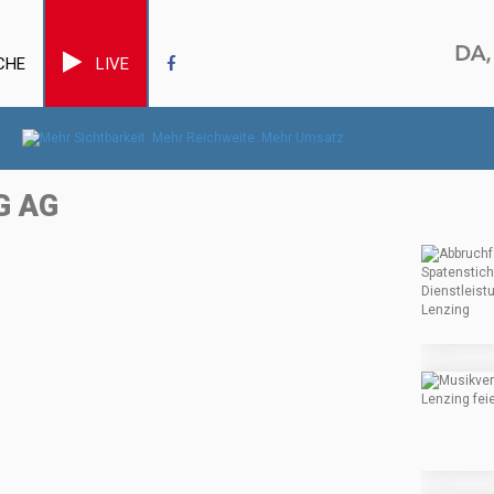
CHE
LIVE
G AG