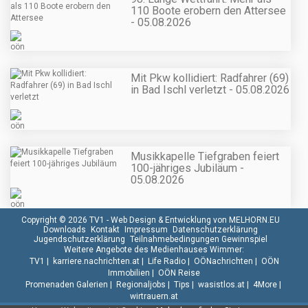
110 Boote erobern den Attersee
- 05.08.2026
Mit Pkw kollidiert: Radfahrer (69)
in Bad Ischl verletzt - 05.08.2026
Musikkapelle Tiefgraben feiert
100-jähriges Jubiläum -
05.08.2026
Copyright © 2026 TV1 -
Web Design & Entwicklung von MELHORN.EU
Downloads
Kontakt
Impressum
Datenschutzerklärung
Jugendschutzerklärung
Teilnahmebedingungen Gewinnspiel
Weitere Angebote des Medienhauses Wimmer:
TV1
|
karriere.nachrichten.at
|
Life Radio
|
OÖNachrichten
|
OÖN
Immobilien
|
OÖN Reise
Promenaden Galerien
|
Regionaljobs
|
Tips
|
wasistlos.at
|
4More
|
wirtrauern.at