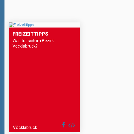
FREIZEITTIPPS
Was tut sich im Bezirk
Vöcklabruck?
Vöcklabruck