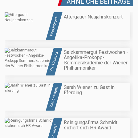
ÄHNLICHE BEITRÄGE
Attergauer Neujahrskonzert
Vöcklabruck
Salzkammergut Festwochen -
Vöcklabruck
Angelika-Prokopp-
Sommerakademie der Wiener
Philharmoniker
Sarah Wiener zu Gast in
Zentralraum
Eferding
Reinigungsfirma Schmidt
Innviertel
sichert sich HR Award