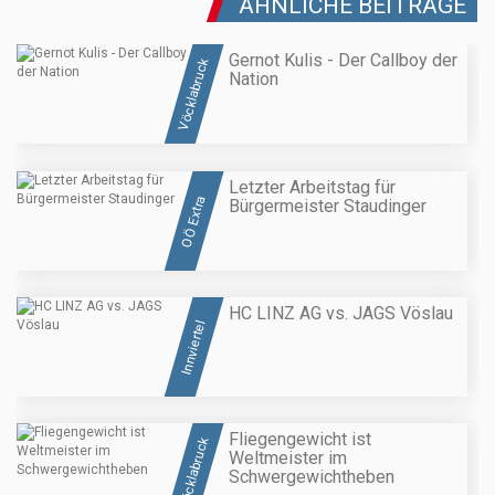
ÄHNLICHE BEITRÄGE
Gernot Kulis - Der Callboy der
Vöcklabruck
Nation
Letzter Arbeitstag für
OÖ Extra
Bürgermeister Staudinger
HC LINZ AG vs. JAGS Vöslau
Innviertel
Fliegengewicht ist
Vöcklabruck
Weltmeister im
Schwergewichtheben