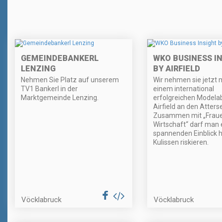
GEMEINDEBANKERL
WKO BUSINESS I
LENZING
BY AIRFIELD
Nehmen Sie Platz auf unserem
Wir nehmen sie jetzt 
TV1 Bankerl in der
einem international
Marktgemeinde Lenzing.
erfolgreichen Modelab
Airfield an den Atters
Zusammen mit „Frauen
Wirtschaft“ darf man 
spannenden Einblick h
Kulissen riskieren.
Vöcklabruck
Vöcklabruck