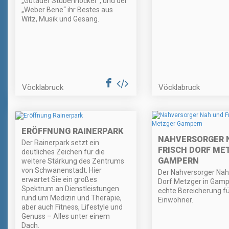
„Gutauer Stubenhocker“, und der
„Weber Bene“ ihr Bestes aus
Witz, Musik und Gesang.
Vöcklabruck
Vöcklabruck
ERÖFFNUNG RAINERPARK
NAHVERSORGER 
Der Rainerpark setzt ein
FRISCH DORF ME
deutliches Zeichen für die
GAMPERN
weitere Stärkung des Zentrums
von Schwanenstadt. Hier
Der Nahversorger Nah
erwartet Sie ein großes
Dorf Metzger in Gampe
Spektrum an Dienstleistungen
echte Bereicherung fü
rund um Medizin und Therapie,
Einwohner.
aber auch Fitness, Lifestyle und
Genuss – Alles unter einem
Dach.