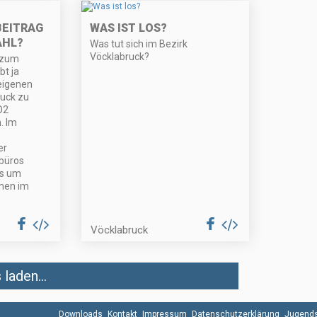
BEITRAG
WAS IST LOS?
AHL?
Was tut sich im Bezirk
Vöcklabruck?
e zum
bt ja
eigenen
uck zu
O2
. Im
er
büros
es um
men im
Vöcklabruck
laden...
Downloads
Kontakt
Impressum
Datenschutzerklärung
Jugends