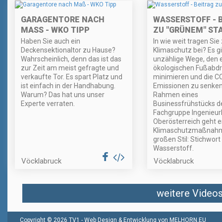
GARAGENTORE NACH
WASSERSTOFF - 
MASS - WKO TIPP
ZU "GRÜNEM" ST
Haben Sie auch ein
In wie weit tragen Si
Deckensektionaltor zu Hause?
Klimaschutz bei? Es gi
Wahrscheinlich, denn das ist das
unzählige Wege, den 
zur Zeit am meist gefragte und
ökologischen Fußabdr
verkaufte Tor. Es spart Platz und
minimieren und die C
ist einfach in der Handhabung.
Emissionen zu senken
Warum? Das hat uns unser
Rahmen eines
Experte verraten.
Businessfrühstücks d
Fachgruppe Ingenieur
Oberösterreich geht 
Klimaschutzmaßnah
großen Stil: Stichwort
Wasserstoff.
Vöcklabruck
Vöcklabruck
weitere Videos 
Copyright © 2026 TV1 -
Web Design & Entwicklung von MELHORN.EU