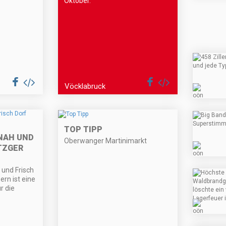
Oktober.
Vöcklabruck
TOP TIPP
NAH UND
Oberwanger Martinimarkt
TZGER
 und Frisch
rn ist eine
r die