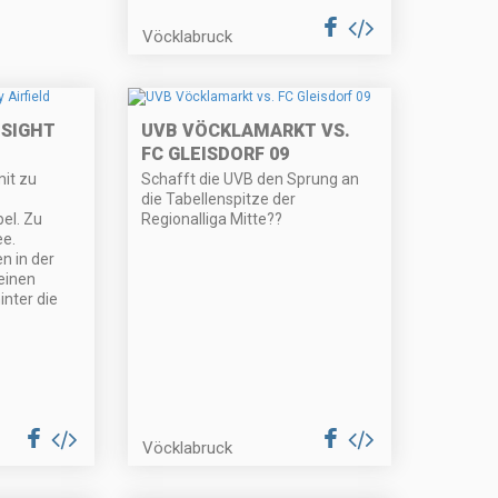
Vöcklabruck
NSIGHT
UVB VÖCKLAMARKT VS.
FC GLEISDORF 09
mit zu
Schafft die UVB den Sprung an
die Tabellenspitze der
el. Zu
Regionalliga Mitte??
ee.
 in der
einen
inter die
Vöcklabruck