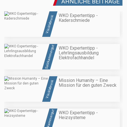
ÄHNLICHE BEITRÄGE
WKO Expertentipp -
Vöcklabruck
Kaderschmiede
Salzkammergut
WKO Expertentipp -
Lehrlingsausbildung
Elektrofachhandel
Mission Humanity – Eine
Vöcklabruck
Mission für den guten Zweck
Salzkammergut
WKO Expertentipp -
Heizsysteme