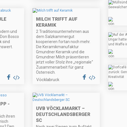
ULE
MILCH TRIFFT AUF
KERAMIK
odern und
2 Traditionsunternehmen aus
e Don Bosco
dem Salzkammergut
k sind
kooperieren fortan noch mehr.
nswert.
Die Keramikmanufaktur
Gmundner Keramik und die
Gmundner Milch präsentieren
jetzt voller Stolz ihre „regionale“
Zusammenarbeit für ganz
Österreich.
Vöcklabruck
PP -
UVB VÖCKLAMARKT –
DEUTSCHLANDSBERGER
ich ihren
SC
risch
aps? Den
Nach zwei Siegen zum Auftakt