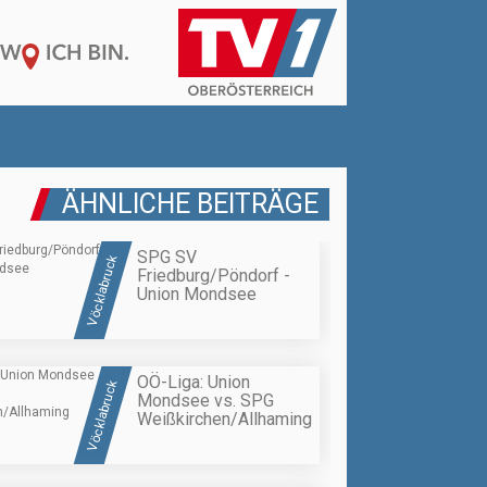
ÄHNLICHE BEITRÄGE
SPG SV
Vöcklabruck
Friedburg/Pöndorf -
Union Mondsee
OÖ-Liga: Union
Vöcklabruck
Mondsee vs. SPG
Weißkirchen/Allhaming