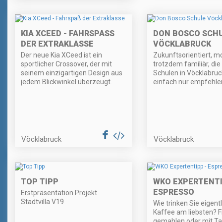
KIA XCEED - FAHRSPASS D
DON BOSCO SCH
ER EXTRAKLASSE
VÖCKLABRUCK
Der neue Kia XCeed ist ein
Zukunftsorientiert, m
sportlicher Crossover, der mit
trotzdem familiär, di
seinem einzigartigen Design aus
Schulen in Vöcklabruc
jedem Blickwinkel überzeugt.
einfach nur empfehle
Vöcklabruck
Vöcklabruck
TOP TIPP
WKO EXPERTENTI
ESPRESSO
Erstpräsentation Projekt
Stadtvilla V19
Wie trinken Sie eigentl
Kaffee am liebsten? F
gemahlen oder mit T