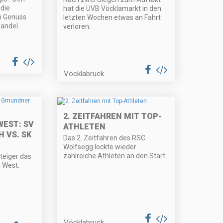
die
hat die UVB Vöcklamarkt in den
en Genuss
letzten Wochen etwas an Fahrt
handel.
verloren.
Vöcklabruck
2. ZEITFAHREN MIT TOP-
WEST: SV
ATHLETEN
 VS. SK
Das 2. Zeitfahren des RSC
Wolfsegg lockte wieder
zahlreiche Athleten an den Start.
teiger das
a West.
Vöcklabruck