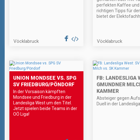
perfekten Kaffee und 
richtigen Tipps für d
bietet der Elektofach
Vöcklabruck
Vöcklabruck
UNION MONDSEE VS. SPG
FB: LANDESLIGA 
SV FRIEDBURG/PÖNDORF
GMUNDNER MILCH
KAMMER
In der Vorsaison kämpften
Mondsee und Friedburg in der
Absteiger gegen Aufs
Landesliga West um den Titel.
Duell in der Landeslig
Jetzt spielen beide Teams in der
OÖ Liga!