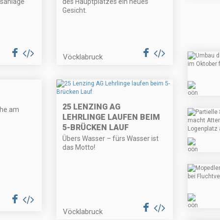
usanlage
des Hauptplatzes ein neues
Gesicht.
Vöcklabruck
25 LENZING AG
che am
LEHRLINGE LAUFEN BEIM
5-BRÜCKEN LAUF
Übers Wasser – fürs Wasser ist
das Motto!
Vöcklabruck