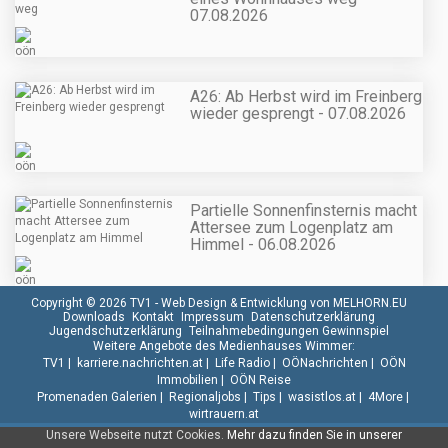
07.08.2026
A26: Ab Herbst wird im Freinberg
wieder gesprengt - 07.08.2026
Partielle Sonnenfinsternis macht
Attersee zum Logenplatz am
Himmel - 06.08.2026
Copyright © 2026 TV1 -
Web Design & Entwicklung von MELHORN.EU
Downloads
Kontakt
Impressum
Datenschutzerklärung
Jugendschutzerklärung
Teilnahmebedingungen Gewinnspiel
Weitere Angebote des Medienhauses Wimmer:
TV1
|
karriere.nachrichten.at
|
Life Radio
|
OÖNachrichten
|
OÖN
Immobilien
|
OÖN Reise
Promenaden Galerien
|
Regionaljobs
|
Tips
|
wasistlos.at
|
4More
|
wirtrauern.at
Unsere Webseite nutzt Cookies.
Mehr dazu finden Sie in unserer