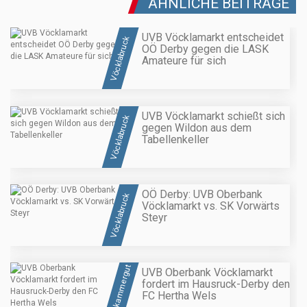
ÄHNLICHE BEITRÄGE
UVB Vöcklamarkt entscheidet
Vöcklabruck
OÖ Derby gegen die LASK
Amateure für sich
UVB Vöcklamarkt schießt sich
Vöcklabruck
gegen Wildon aus dem
Tabellenkeller
OÖ Derby: UVB Oberbank
Vöcklabruck
Vöcklamarkt vs. SK Vorwärts
Steyr
Salzkammergut
UVB Oberbank Vöcklamarkt
fordert im Hausruck-Derby den
FC Hertha Wels