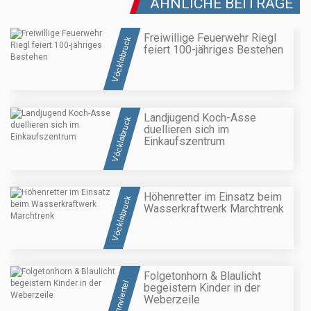
ÄHNLICHE BEITRÄGE
Freiwillige Feuerwehr Riegl
Vöcklabruck
feiert 100-jähriges Bestehen
Landjugend Koch-Asse
Vöcklabruck
duellieren sich im
Einkaufszentrum
Höhenretter im Einsatz beim
Vöcklabruck
Wasserkraftwerk Marchtrenk
Folgetonhorn & Blaulicht
Innviertel
begeistern Kinder in der
Weberzeile