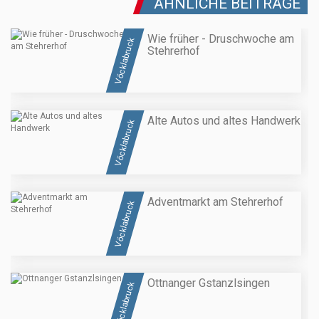
ÄHNLICHE BEITRÄGE
Wie früher - Druschwoche am
Vöcklabruck
Stehrerhof
Alte Autos und altes Handwerk
Vöcklabruck
Adventmarkt am Stehrerhof
Vöcklabruck
Ottnanger Gstanzlsingen
Vöcklabruck