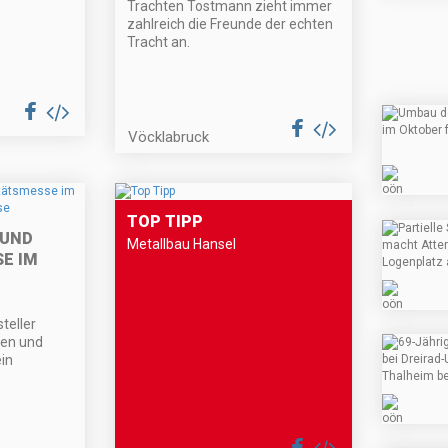
Trachten Tostmann zieht immer
zahlreich die Freunde der echten
Tracht an.
Vöcklabruck
TOP TIPP
 UND
Metallbau Hansel
E IM
1
teller
hen und
in