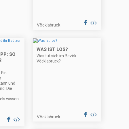
Vöcklabruck
WAS IST LOS?
PP: SO
Was tut sich im Bezirk
R
Vöcklabruck?
 Ein
m
kann und
rd. Die
els wissen,
Vöcklabruck