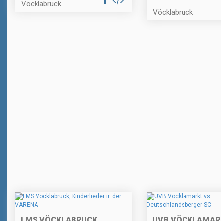
Vöcklabruck
Vöcklabruck
LMS VÖCKLABRUCK,
UVB VÖCKLAMARK