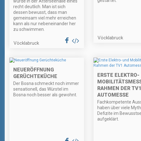
gestartet.
wurde in der Atterseehalle eines
recht deutlich. Man ist sich
dessen bewusst, dass man
gemeinsam viel mehr erreichen
kann als nur nebeneinander her
zu schwimmen.
Vöcklabruck
Vöcklabruck
NEUERÖFFNUNG
ERSTE ELEKTRO-
GERÜCHTEKÜCHE
MOBILITÄTSMESS
Der Bosna schmeckt noch immer
RAHMEN DER TV
sensationell, das Würstel im
AUTOMESSE
Bosna noch besser als gewohnt.
Fachkompetente Auss
haben über viele Myt
Defizite im Bewusstse
aufgeklärt.