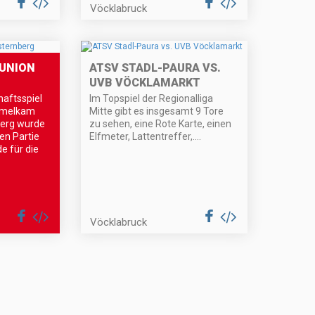
Vöcklabruck
 UNION
ATSV STADL-PAURA VS.
UVB VÖCKLAMARKT
aftsspiel
Im Topspiel der Regionalliga
imelkam
Mitte gibt es insgesamt 9 Tore
berg wurde
zu sehen, eine Rote Karte, einen
en Partie
Elfmeter, Lattentreffer,….
e für die
Vöcklabruck