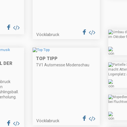
Vöcklabruck
TOP TIPP
L DER
TV1 Automesse Modenschau
abruck
en
hlingsball.
erholung.
Vöcklabruck