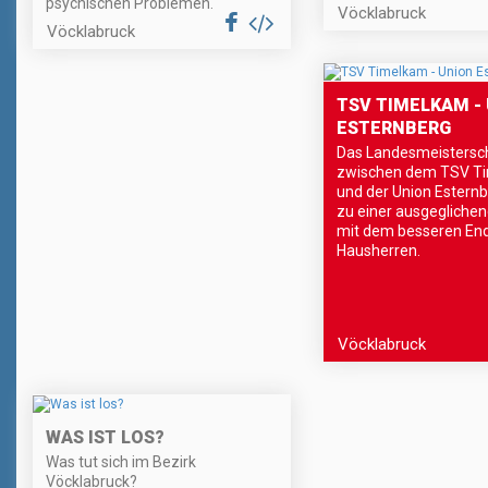
psychischen Problemen.
Vöcklabruck
Vöcklabruck
TSV TIMELKAM -
ESTERNBERG
Das Landesmeistersch
zwischen dem TSV T
und der Union Estern
zu einer ausgeglichen
mit dem besseren End
Hausherren.
Vöcklabruck
WAS IST LOS?
Was tut sich im Bezirk
Vöcklabruck?