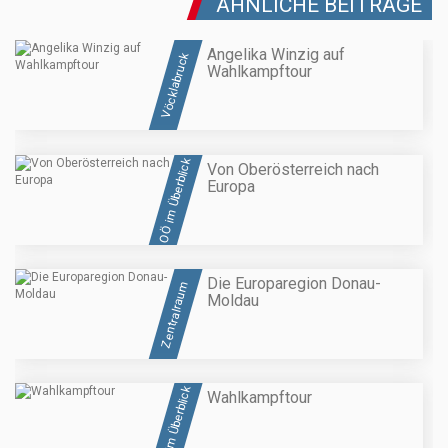
ÄHNLICHE BEITRÄGE
Angelika Winzig auf
Vöcklabruck
Wahlkampftour
OÖ im Überblick
Von Oberösterreich nach
Europa
Die Europaregion Donau-
Zentralraum
Moldau
OÖ im Überblick
Wahlkampftour