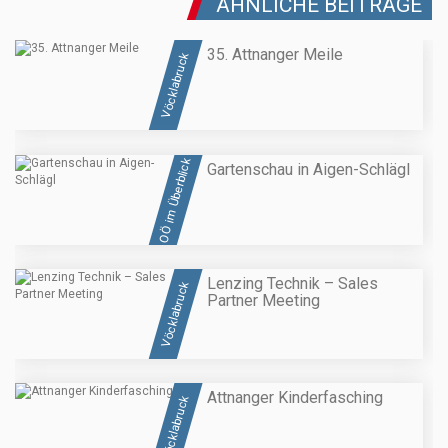
ÄHNLICHE BEITRÄGE
35. Attnanger Meile
Vöcklabruck
OÖ im Überblick
Gartenschau in Aigen-Schlägl
Lenzing Technik – Sales
Vöcklabruck
Partner Meeting
Attnanger Kinderfasching
Vöcklabruck