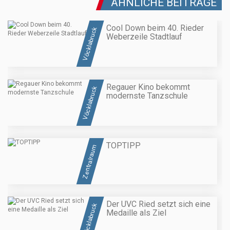
ÄHNLICHE BEITRÄGE
Cool Down beim 40. Rieder
Vöcklabruck
Weberzeile Stadtlauf
Regauer Kino bekommt
Vöcklabruck
modernste Tanzschule
TOPTIPP
Zentralraum
Der UVC Ried setzt sich eine
Vöcklabruck
Medaille als Ziel